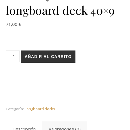
longboard deck 40×9
71,00
€
Holz Layers white longboard deck 40x9 cantidad
AÑADIR AL CARRITO
Categoría:
Longboard decks
Descripción
Valoraciones (0)