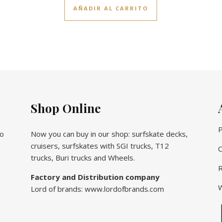
AÑADIR AL CARRITO
Shop Online
P
vo
Now you can buy in our shop: surfskate decks,
cruisers, surfskates with SGI trucks, T12
C
trucks, Buri trucks and Wheels.
R
Factory and Distribution company
W
Lord of brands: www.lordofbrands.com