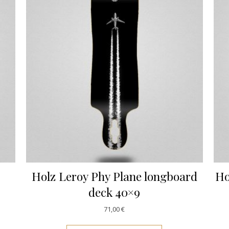
Holz Leroy Phy Plane longboard
Ho
deck 40×9
71,00
€