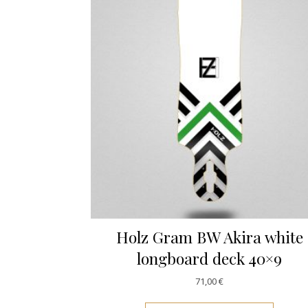
Holz Gram BW Akira white
longboard deck 40×9
71,00
€