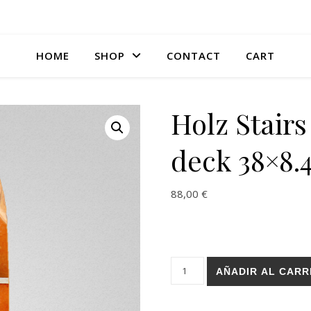
HOME
SHOP
CONTACT
CART
Holz Stair
deck 38×8.
88,00
€
Holz Stairs Doha longboard d
AÑADIR AL CARR