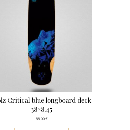
lz Critical blue longboard deck
38×8.45
88,00
€