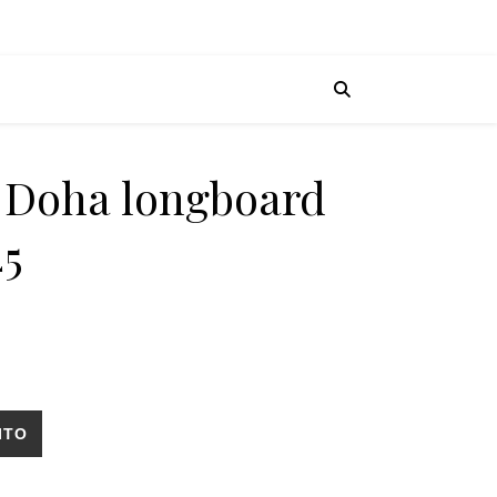
s Doha longboard
45
eck 38x8.45 cantidad
ITO