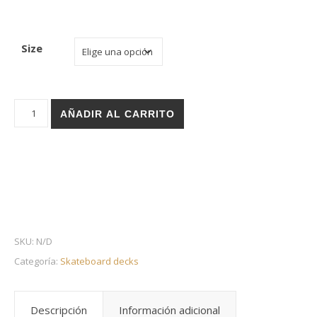
Size
Holz skateboard deck - Stairs Arabic cantidad
AÑADIR AL CARRITO
SKU:
N/D
Categoría:
Skateboard decks
Descripción
Información adicional