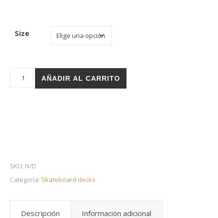
Size
Holz skateboard deck - Rose white cantidad
AÑADIR AL CARRITO
SKU:
N/D
Categoría:
Skateboard decks
Descripción
Información adicional