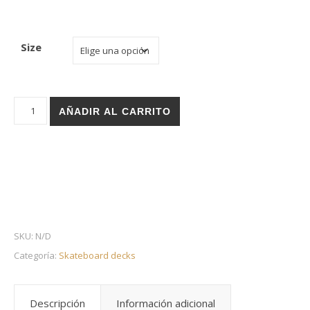
Size
Holz skateboard deck - Leroy Phy Wanda cantidad
AÑADIR AL CARRITO
SKU:
N/D
Categoría:
Skateboard decks
Descripción
Información adicional