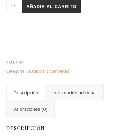
Holz skateboard complete - Paint Mosaic Nastia cantidad
AÑADIR AL CARRITO
SKU:
N/D
Categoría:
Skateboard completes
Descripción
Información adicional
Valoraciones (0)
DESCRIPCIÓN