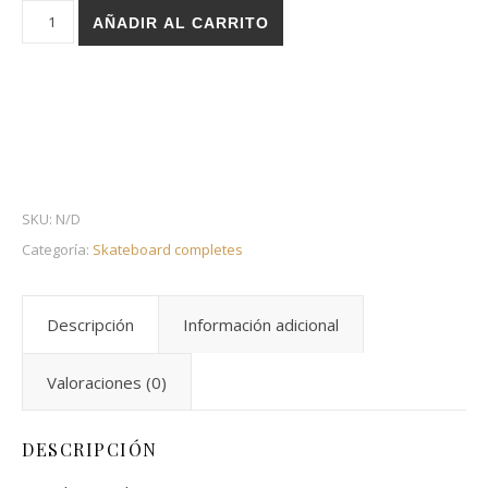
Holz skateboard complete - Critical white red cantidad
AÑADIR AL CARRITO
SKU:
N/D
Categoría:
Skateboard completes
Descripción
Información adicional
Valoraciones (0)
DESCRIPCIÓN