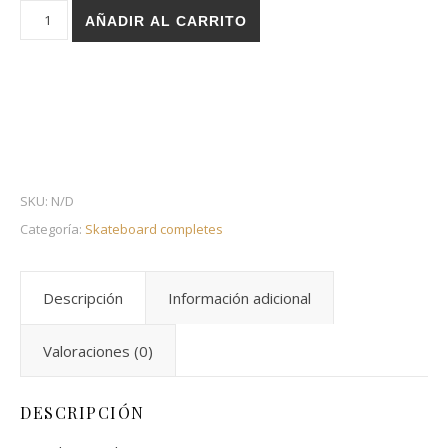
Holz skateboard complete - Critical fusion cantidad
AÑADIR AL CARRITO
SKU:
N/D
Categoría:
Skateboard completes
Descripción
Información adicional
Valoraciones (0)
DESCRIPCIÓN