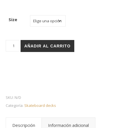
Size
Holz skate deck - Libido Activo cantidad
AÑADIR AL CARRITO
SKU:
N/D
Categoría:
Skateboard decks
Descripción
Información adicional